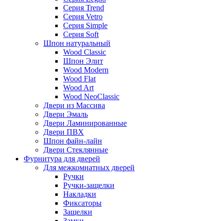
Серия Trend
Серия Vetro
Серия Simple
Серия Soft
Шпон натуральный
Wood Classic
Шпон Элит
Wood Modern
Wood Flat
Wood Art
Wood NeoClassic
Двери из Массива
Двери Эмаль
Двери Ламинированные
Двери ПВХ
Шпон файн-лайн
Двери Стеклянные
Фурнитура для дверей
Для межкомнатных дверей
Ручки
Ручки-защелки
Накладки
Фиксаторы
Защелки
Замки