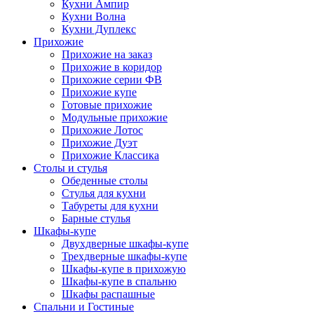
Кухни Ампир
Кухни Волна
Кухни Дуплекс
Прихожие
Прихожие на заказ
Прихожие в коридор
Прихожие серии ФВ
Прихожие купе
Готовые прихожие
Модульные прихожие
Прихожие Лотос
Прихожие Дуэт
Прихожие Классика
Столы и стулья
Обеденные столы
Стулья для кухни
Табуреты для кухни
Барные стулья
Шкафы-купе
Двухдверные шкафы-купе
Трехдверные шкафы-купе
Шкафы-купе в прихожую
Шкафы-купе в спальню
Шкафы распашные
Спальни и Гостиные