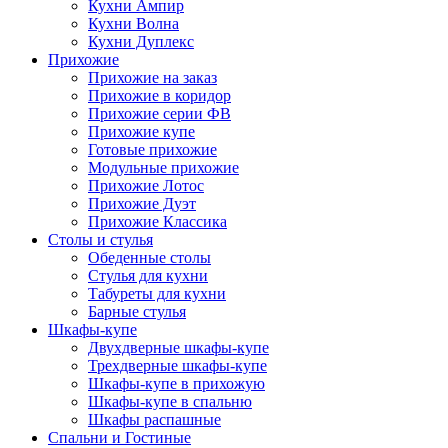
Кухни Ампир
Кухни Волна
Кухни Дуплекс
Прихожие
Прихожие на заказ
Прихожие в коридор
Прихожие серии ФВ
Прихожие купе
Готовые прихожие
Модульные прихожие
Прихожие Лотос
Прихожие Дуэт
Прихожие Классика
Столы и стулья
Обеденные столы
Стулья для кухни
Табуреты для кухни
Барные стулья
Шкафы-купе
Двухдверные шкафы-купе
Трехдверные шкафы-купе
Шкафы-купе в прихожую
Шкафы-купе в спальню
Шкафы распашные
Спальни и Гостиные