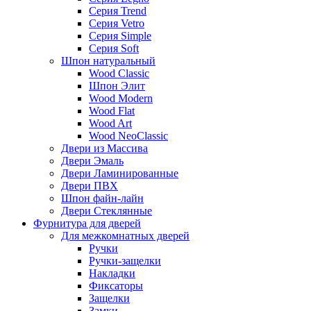
Серия Trend
Серия Vetro
Серия Simple
Серия Soft
Шпон натуральный
Wood Classic
Шпон Элит
Wood Modern
Wood Flat
Wood Art
Wood NeoClassic
Двери из Массива
Двери Эмаль
Двери Ламинированные
Двери ПВХ
Шпон файн-лайн
Двери Стеклянные
Фурнитура для дверей
Для межкомнатных дверей
Ручки
Ручки-защелки
Накладки
Фиксаторы
Защелки
Замки