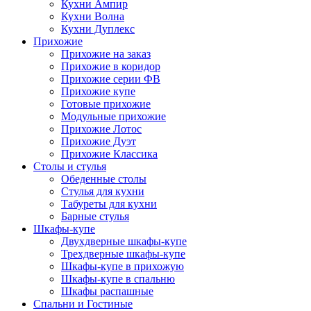
Кухни Ампир
Кухни Волна
Кухни Дуплекс
Прихожие
Прихожие на заказ
Прихожие в коридор
Прихожие серии ФВ
Прихожие купе
Готовые прихожие
Модульные прихожие
Прихожие Лотос
Прихожие Дуэт
Прихожие Классика
Столы и стулья
Обеденные столы
Стулья для кухни
Табуреты для кухни
Барные стулья
Шкафы-купе
Двухдверные шкафы-купе
Трехдверные шкафы-купе
Шкафы-купе в прихожую
Шкафы-купе в спальню
Шкафы распашные
Спальни и Гостиные