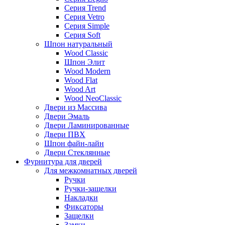
Серия Trend
Серия Vetro
Серия Simple
Серия Soft
Шпон натуральный
Wood Classic
Шпон Элит
Wood Modern
Wood Flat
Wood Art
Wood NeoClassic
Двери из Массива
Двери Эмаль
Двери Ламинированные
Двери ПВХ
Шпон файн-лайн
Двери Стеклянные
Фурнитура для дверей
Для межкомнатных дверей
Ручки
Ручки-защелки
Накладки
Фиксаторы
Защелки
Замки