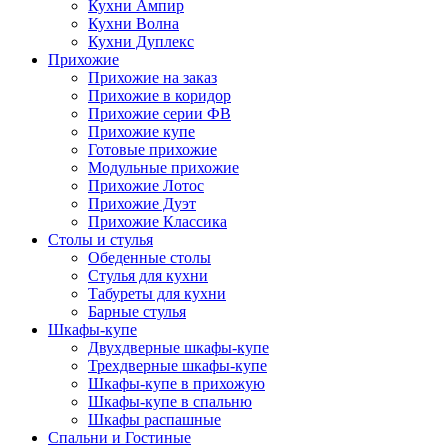
Кухни Ампир
Кухни Волна
Кухни Дуплекс
Прихожие
Прихожие на заказ
Прихожие в коридор
Прихожие серии ФВ
Прихожие купе
Готовые прихожие
Модульные прихожие
Прихожие Лотос
Прихожие Дуэт
Прихожие Классика
Столы и стулья
Обеденные столы
Стулья для кухни
Табуреты для кухни
Барные стулья
Шкафы-купе
Двухдверные шкафы-купе
Трехдверные шкафы-купе
Шкафы-купе в прихожую
Шкафы-купе в спальню
Шкафы распашные
Спальни и Гостиные