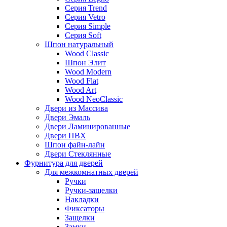
Серия Trend
Серия Vetro
Серия Simple
Серия Soft
Шпон натуральный
Wood Classic
Шпон Элит
Wood Modern
Wood Flat
Wood Art
Wood NeoClassic
Двери из Массива
Двери Эмаль
Двери Ламинированные
Двери ПВХ
Шпон файн-лайн
Двери Стеклянные
Фурнитура для дверей
Для межкомнатных дверей
Ручки
Ручки-защелки
Накладки
Фиксаторы
Защелки
Замки