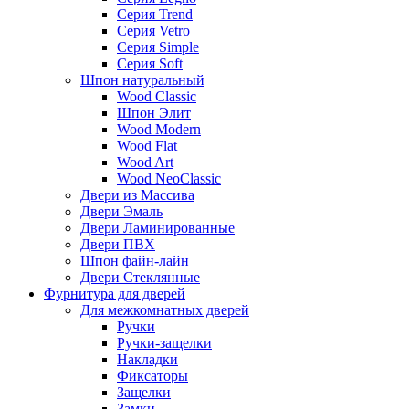
Серия Trend
Серия Vetro
Серия Simple
Серия Soft
Шпон натуральный
Wood Classic
Шпон Элит
Wood Modern
Wood Flat
Wood Art
Wood NeoClassic
Двери из Массива
Двери Эмаль
Двери Ламинированные
Двери ПВХ
Шпон файн-лайн
Двери Стеклянные
Фурнитура для дверей
Для межкомнатных дверей
Ручки
Ручки-защелки
Накладки
Фиксаторы
Защелки
Замки