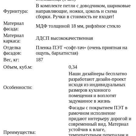
В комплекте петли с доводчиком, шариковые
Фурнитура:
направляющие, ножки, цоколь и схема
сборки. Ручки в стоимость не входят!
Материал
МДФ толщиной 18 мм, рифлёное стекло
фасада:
Материал
ЛДСП высококачественная
каркаса:
Отделка
Пленка ПЭТ «софт-тач» (очень приятная на
фасадов:
ощупь, бархатистая)
Вес, кг:
187
Объем, куб.м:
0,34
Наши дизайнеры бесплатно
разработают дизайн-проект
исходя из индивидуальных
Особенности:
размеров кухонного
помещения и воплотят
задуманное в жизнь
Фасады с покрытием ПЭТ в
рамочном исполнение
придают интерьеру дорогой и
современный вид. Материал
устойчив к влаге,
Преимущества:
температурным перепадам и