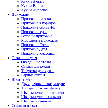
Кухни Ампир
Кухни Волна
Кухни Дуплекс
Прихожие
Прихожие на заказ
Прихожие в коридор
Прихожие серии ФВ
Прихожие купе
Готовые прихожие
Модульные прихожие
Прихожие Лотос
Прихожие Дуэт
Прихожие Классика
Столы и стулья
Обеденные столы
Стулья для кухни
Табуреты для кухни
Барные стулья
Шкафы-купе
Двухдверные шкафы-купе
Трехдверные шкафы-купе
Шкафы-купе в прихожую
Шкафы-купе в спальню
Шкафы распашные
Спальни и Гостиные