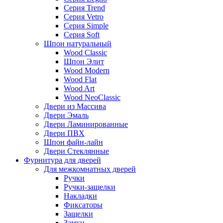
Серия Trend
Серия Vetro
Серия Simple
Серия Soft
Шпон натуральный
Wood Classic
Шпон Элит
Wood Modern
Wood Flat
Wood Art
Wood NeoClassic
Двери из Массива
Двери Эмаль
Двери Ламинированные
Двери ПВХ
Шпон файн-лайн
Двери Стеклянные
Фурнитура для дверей
Для межкомнатных дверей
Ручки
Ручки-защелки
Накладки
Фиксаторы
Защелки
Замки