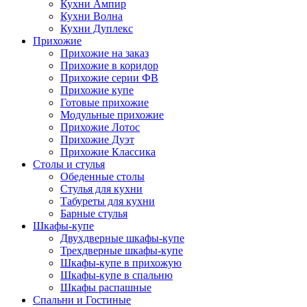
Кухни Ампир
Кухни Волна
Кухни Дуплекс
Прихожие
Прихожие на заказ
Прихожие в коридор
Прихожие серии ФВ
Прихожие купе
Готовые прихожие
Модульные прихожие
Прихожие Лотос
Прихожие Дуэт
Прихожие Классика
Столы и стулья
Обеденные столы
Стулья для кухни
Табуреты для кухни
Барные стулья
Шкафы-купе
Двухдверные шкафы-купе
Трехдверные шкафы-купе
Шкафы-купе в прихожую
Шкафы-купе в спальню
Шкафы распашные
Спальни и Гостиные