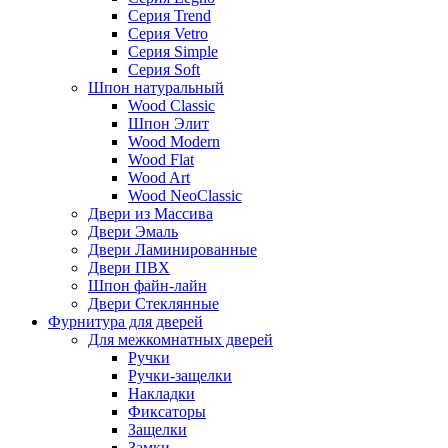
Серия Trend
Серия Vetro
Серия Simple
Серия Soft
Шпон натуральный
Wood Classic
Шпон Элит
Wood Modern
Wood Flat
Wood Art
Wood NeoClassic
Двери из Массива
Двери Эмаль
Двери Ламинированные
Двери ПВХ
Шпон файн-лайн
Двери Стеклянные
Фурнитура для дверей
Для межкомнатных дверей
Ручки
Ручки-защелки
Накладки
Фиксаторы
Защелки
Замки