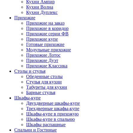
Кухни Ампир
Кухни Волна
Кухни Дуплекс
Прихожие
Прихожие на заказ
Прихожие в коридор
Прихожие серии ФВ
Прихожие купе
Готовые прихожие
Модульные прихожие
Прихожие Лотос
Прихожие Дуэт
Прихожие Классика
Столы и стулья
Обеденные столы
Стулья для кухни
Табуреты для кухни
Барные стулья
Шкафы-купе
Двухдверные шкафы-купе
Трехдверные шкафы-купе
Шкафы-купе в прихожую
Шкафы-купе в спальню
Шкафы распашные
Спальни и Гостиные