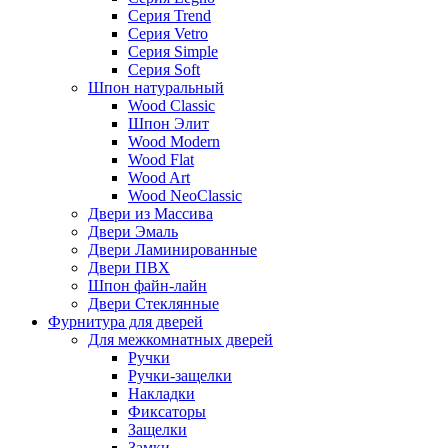
Серия Trend
Серия Vetro
Серия Simple
Серия Soft
Шпон натуральный
Wood Classic
Шпон Элит
Wood Modern
Wood Flat
Wood Art
Wood NeoClassic
Двери из Массива
Двери Эмаль
Двери Ламинированные
Двери ПВХ
Шпон файн-лайн
Двери Стеклянные
Фурнитура для дверей
Для межкомнатных дверей
Ручки
Ручки-защелки
Накладки
Фиксаторы
Защелки
Замки