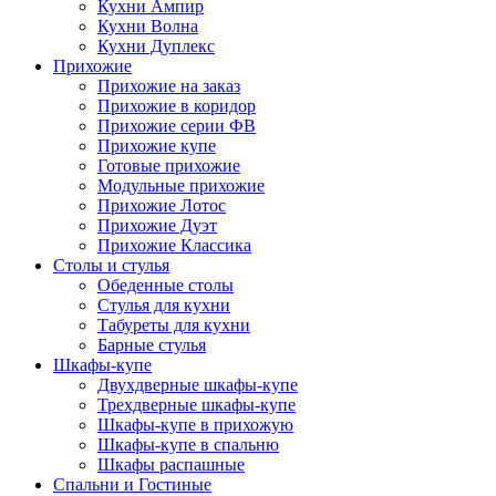
Кухни Ампир
Кухни Волна
Кухни Дуплекс
Прихожие
Прихожие на заказ
Прихожие в коридор
Прихожие серии ФВ
Прихожие купе
Готовые прихожие
Модульные прихожие
Прихожие Лотос
Прихожие Дуэт
Прихожие Классика
Столы и стулья
Обеденные столы
Стулья для кухни
Табуреты для кухни
Барные стулья
Шкафы-купе
Двухдверные шкафы-купе
Трехдверные шкафы-купе
Шкафы-купе в прихожую
Шкафы-купе в спальню
Шкафы распашные
Спальни и Гостиные