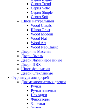
Серия Trend
Серия Vetro
Серия Simple
Серия Soft
Шпон натуральный
Wood Classic
Шпон Элит
Wood Modern
Wood Flat
Wood Art
Wood NeoClassic
Двери из Массива
Двери Эмаль
Двери Ламинированные
Двери ПВХ
Шпон файн-лайн
Двери Стеклянные
Фурнитура для дверей
Для межкомнатных дверей
Ручки
Ручки-защелки
Накладки
Фиксаторы
Защелки
Замки