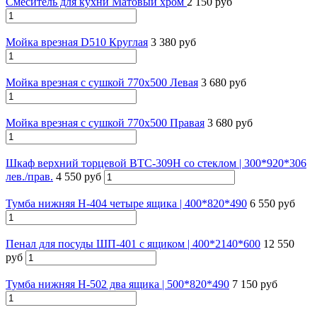
Смеситель для кухни Матовый хром
2 150 руб
Мойка врезная D510 Круглая
3 380 руб
Мойка врезная с сушкой 770х500 Левая
3 680 руб
Мойка врезная с сушкой 770х500 Правая
3 680 руб
Шкаф верхний торцевой ВТС-309Н со стеклом | 300*920*306
лев./прав.
4 550 руб
Тумба нижняя Н-404 четыре ящика | 400*820*490
6 550 руб
Пенал для посуды ШП-401 с ящиком | 400*2140*600
12 550
руб
Тумба нижняя Н-502 два ящика | 500*820*490
7 150 руб