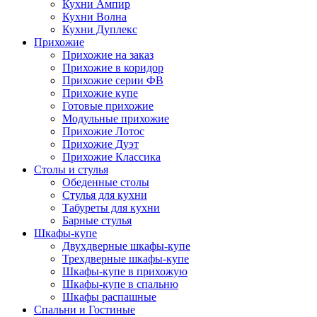
Кухни Ампир
Кухни Волна
Кухни Дуплекс
Прихожие
Прихожие на заказ
Прихожие в коридор
Прихожие серии ФВ
Прихожие купе
Готовые прихожие
Модульные прихожие
Прихожие Лотос
Прихожие Дуэт
Прихожие Классика
Столы и стулья
Обеденные столы
Стулья для кухни
Табуреты для кухни
Барные стулья
Шкафы-купе
Двухдверные шкафы-купе
Трехдверные шкафы-купе
Шкафы-купе в прихожую
Шкафы-купе в спальню
Шкафы распашные
Спальни и Гостиные