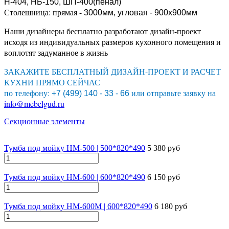
Н-404, НБ-150, ШП-400(пенал)
Столешница: прямая -
3000мм, угловая - 900х900мм
Наши дизайнеры бесплатно разработают дизайн-проект
исходя из индивидуальных размеров кухонного помещения и
воплотят задуманное в жизнь
ЗАКАЖИТЕ БЕСПЛАТНЫЙ ДИЗАЙН-ПРОЕКТ И РАСЧЕТ
КУХНИ ПРЯМО СЕЙЧАС
по телефону:
или отправьте заявку на
+7 (499) 140 - 33 - 66
info@mebelgud.ru
Секционные элементы
Тумба под мойку НМ-500 | 500*820*490
5 380 руб
Тумба под мойку НМ-600 | 600*820*490
6 150 руб
Тумба под мойку НМ-600М | 600*820*490
6 180 руб